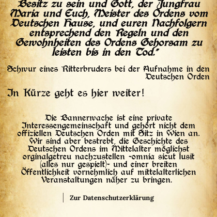
Besitz zu sein und Gott, der Jungfrau
Maria und Euch, Meister des Ordens vom
Deutschen Hause, und euren Nachfolgern
entsprechend den Regeln und den
Gewohnheiten des Ordens Gehorsam zu
leisten bis in den Tod."
Schwur eines Ritterbruders bei der Aufnahme in den
Deutschen Orden
In Kürze geht es hier weiter!
Die Bannerwache ist eine private
Interessengemeinschaft und gehört nicht dem
offiziellen Deutschen Orden mit Sitz in Wien an.
Wir sind aber bestrebt, die Geschichte des
Deutschen Ordens im Mittelalter möglichst
orginalgetreu nachzustellen -omnia sicut lusit
(alles nur gespielt)- und einer breiten
Öffentlichkeit vornehmlich auf mittelalterlichen
Veranstaltungen näher zu bringen.
Zur Datenschutzerklärung