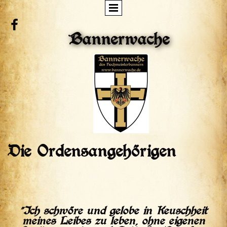

Bannerwache
Die Ordensangehörigen
"Ich schwöre und gelobe in Keuschheit
meines Leibes zu leben, ohne eigenen