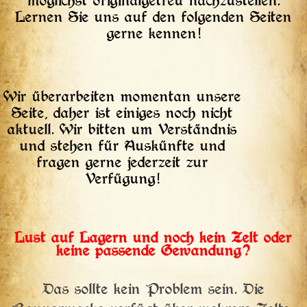
möglichst originalgetreu nachzustellen.
Lernen Sie uns auf den folgenden Seiten
gerne kennen!
Wir überarbeiten momentan unsere
Seite, daher ist einiges noch nicht
aktuell. Wir bitten um Verständnis
und stehen für Auskünfte und
fragen gerne jederzeit zur
Verfügung!
Lust auf Lagern und noch kein Zelt oder
keine passende Gewandung?
Das sollte kein Problem sein. Die