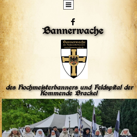

Bannerwache
des Hochmeisterbanners und Feldspital der
Kommende Brackel