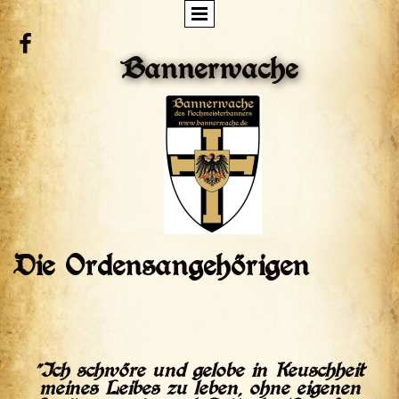

Bannerwache
Die Ordensangehörigen
"Ich schwöre und gelobe in Keuschheit
meines Leibes zu leben, ohne eigenen