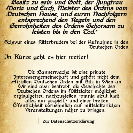
Besitz zu sein und Gott, der Jungfrau
Maria und Euch, Meister des Ordens vom
Deutschen Hause, und euren Nachfolgern
entsprechend den Regeln und den
Gewohnheiten des Ordens Gehorsam zu
leisten bis in den Tod."
Schwur eines Ritterbruders bei der Aufnahme in den
Deutschen Orden
In Kürze geht es hier weiter!
Die Bannerwache ist eine private
Interessengemeinschaft und gehört nicht dem
offiziellen Deutschen Orden mit Sitz in Wien an.
Wir sind aber bestrebt, die Geschichte des
Deutschen Ordens im Mittelalter möglichst
orginalgetreu nachzustellen -omnia sicut lusit
(alles nur gespielt)- und einer breiten
Öffentlichkeit vornehmlich auf mittelalterlichen
Veranstaltungen näher zu bringen.
Zur Datenschutzerklärung