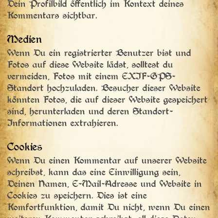
Dein Profilbild öffentlich im Kontext deines
Kommentars sichtbar.
Medien
Wenn Du ein registrierter Benutzer bist und
Fotos auf diese Website lädst, solltest du
vermeiden, Fotos mit einem EXIF-GPS-
Standort hochzuladen. Besucher dieser Website
könnten Fotos, die auf dieser Website gespeichert
sind, herunterladen und deren Standort-
Informationen extrahieren.
Cookies
Wenn Du einen Kommentar auf unserer Website
schreibst, kann das eine Einwilligung sein,
Deinen Namen, E-Mail-Adresse und Website in
Cookies zu speichern. Dies ist eine
Komfortfunktion, damit Du nicht, wenn Du einen