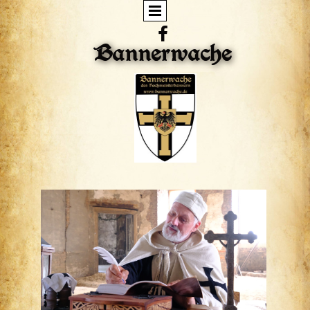

Bannerwache